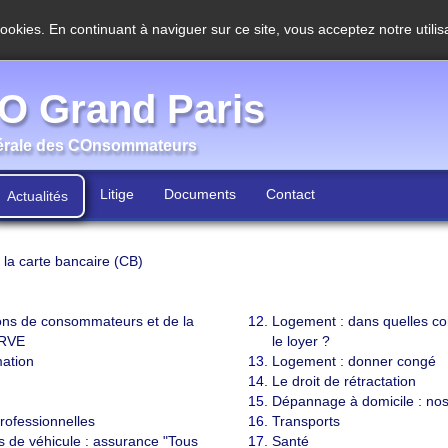
cookies. En continuant à naviguer sur ce site, vous acceptez notre utili
 Grand Paris
érale des COnsommateurs
Litige
Documents
Contact
Actualités
la carte bancaire (CB)
ons de consommateurs et de la
Logement : dans quelles con
TRVE
le loyer ?
ation
Logement : donner congé
Le droit de rétractation
Dépannage à domicile : nos 
professionnelles
Transports
s de véhicule : assurance "Tous
Santé