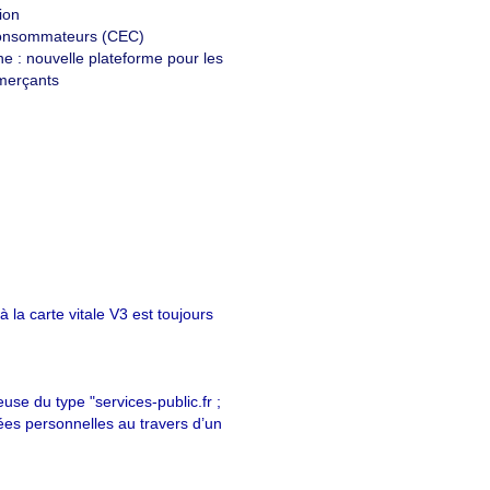
ion
onsommateurs (CEC)
gne : nouvelle plateforme pour les
merçants
 la carte vitale V3 est toujours
se du type "services-public.fr ;
nées personnelles au travers d’un